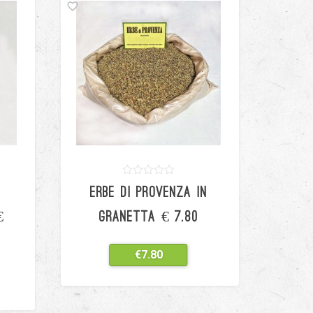
0
5
0
ERBE DI PROVENZA IN
out
of
based
€
GRANETTA € 7.80
on
customer
ratings
€
7.80