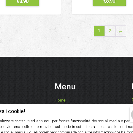
€
8.90
€
8.90
1
2
→
Menu
Home
Chi Siamo
za i cookie!
Ricette, Consigli, Benefici
alizzare contenuti ed annunci, per fornire funzionalità dei social media e per
I Nostri Prodotti
Condividiamo inoltre informazioni sul modo in cui utilizza il nostro sito con i n
Contatti
 e social media, i quali potrebbero combinarle con altre informazioni che ha forn