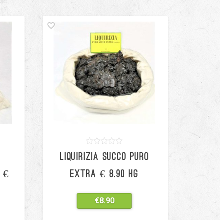
0
5
0
LIQUIRIZIA SUCCO PURO
out
of
based
 €
EXTRA € 8.90 HG
on
customer
ratings
€
8.90