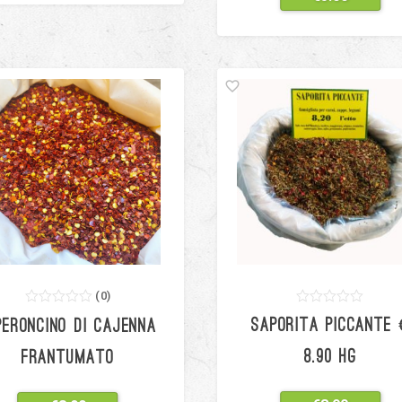
(
0
)
0
5
0
0
5
0
SAPORITA PICCANTE 
PERONCINO DI CAJENNA
out
out
of
of
based
based
8.90 HG
FRANTUMATO
on
on
customer
customer
ratings
ratings