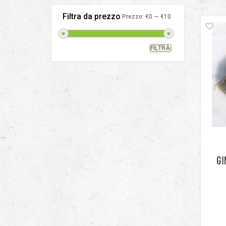
Filtra da prezzo
Prezzo:
€0
—
€10
FILTRA
Prezzo
Prezzo
Min
Max
GI