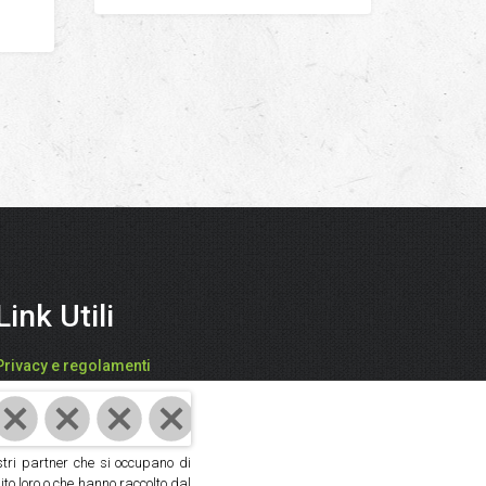
Link Utili
Privacy e regolamenti
FARI CATIA - "SPEZIEDALMONDO"
P.IVA: 03942850409
ostri partner che si occupano di
Cod. Fisc: FRACTA61D59D704V
ito loro o che hanno raccolto dal