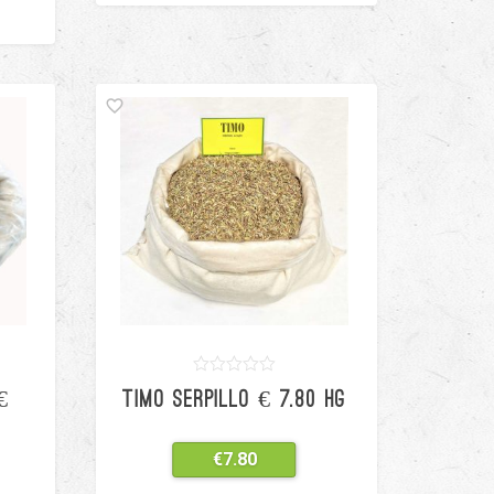
0
5
0
€
TIMO SERPILLO € 7.80 HG
out
of
based
on
€
7.80
customer
ratings