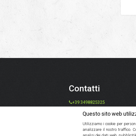
Contatti
+39 3498825325
info@speziedalmondo.net
Questo sito web utiliz
catiafari@yahoo.it
Utilizziamo i cookie per person
Via Tommaso Galleppini, 31,
analizzare il nostro traffico. 
47121 Forlì FC, Italia
analisi dei dati web, pubblicità