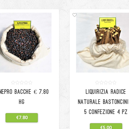
0
5
0
0
5
0
NEPRO BACCHE € 7.80
LIQUIRIZIA RADICE
out
out
of
of
based
based
HG
NATURALE BASTONCINI
on
on
customer
customer
5 CONFEZIONE 4 PZ
ratings
ratings
€
7.80
€
5.00