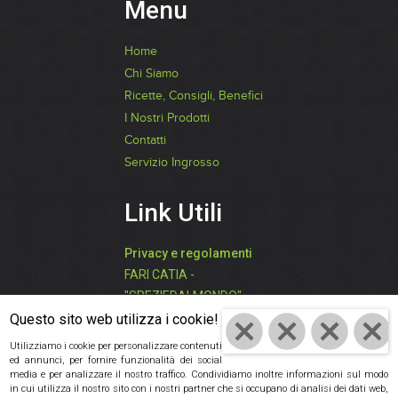
Menu
Home
Chi Siamo
Ricette, Consigli, Benefici
I Nostri Prodotti
Contatti
Servizio Ingrosso
Link Utili
Privacy e regolamenti
FARI CATIA -
"SPEZIEDALMONDO"
Questo sito web utilizza i cookie!
P.IVA: 03942850409
Utilizziamo i cookie per personalizzare contenuti
ed annunci, per fornire funzionalità dei social
Cod. Fisc:
media e per analizzare il nostro traffico. Condividiamo inoltre informazioni sul modo
FRACTA61D59D704V
in cui utilizza il nostro sito con i nostri partner che si occupano di analisi dei dati web,