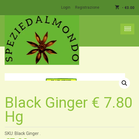
shopping_cart
Login
Registrazione
-
€
0.00
shopping_basket
Nessun prodotto nel carrello.
Black Ginger € 7.80
Hg
SKU: Black Ginger .