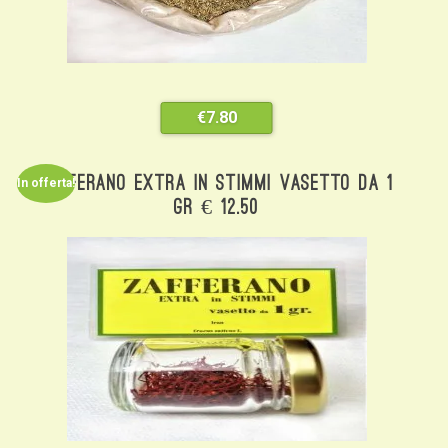
€
7.80
Zafferano Extra In Stimmi Vasetto Da 1
In offerta!
Gr € 12.50