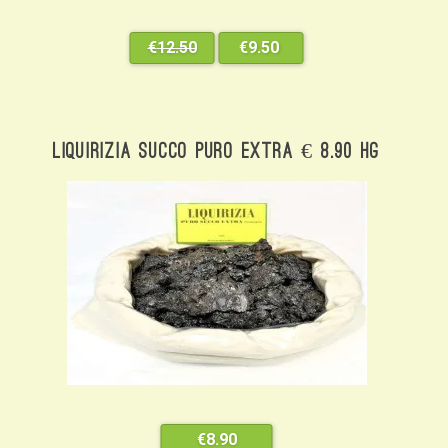
€
12.50
€
Il prezzo
9.50
Il prezzo
originale
attuale
era:
è: €9.50.
€12.50.
Liquirizia Succo Puro Extra € 8.90 Hg
€
8.90