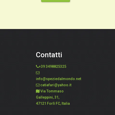
Contatti
+39 3498825325
info@speziedalmondo.net
catiafari@yahoo.it
Via Tommaso
Galleppini, 31,
47121 Forlì FC, Italia