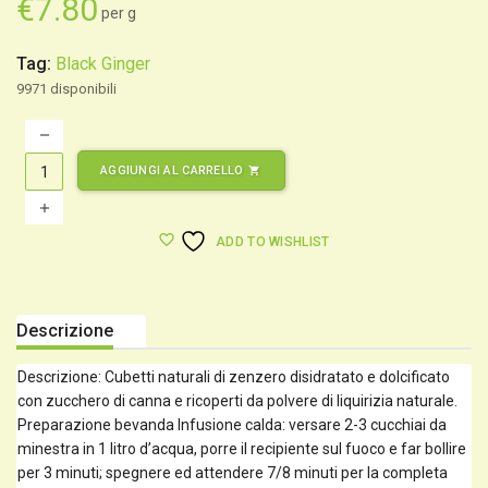
€
7.80
per g
Tag:
Black Ginger
9971 disponibili
AGGIUNGI AL CARRELLO
shopping_cart
ADD TO WISHLIST
Descrizione
Descrizione: Cubetti naturali di zenzero disidratato e dolcificato
con zucchero di canna e ricoperti da polvere di liquirizia naturale.
Preparazione bevanda Infusione calda: versare 2-3 cucchiai da
minestra in 1 litro d’acqua, porre il recipiente sul fuoco e far bollire
per 3 minuti; spegnere ed attendere 7/8 minuti per la completa