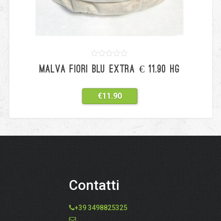
0
5
0
MALVA FIORI BLU EXTRA € 11.90 HG
out
of
based
on
€
11.90
customer
ratings
Contatti
+39 3498825325