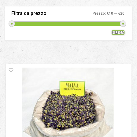
Filtra da prezzo
Prezzo:
€10
—
€20
FILTRA
Prezz
Prezz
Min
Max