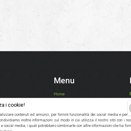
Menu
Home
Chi Siamo
za i cookie!
Ricette, Consigli, Benefici
alizzare contenuti ed annunci, per fornire funzionalità dei social media e per
I Nostri Prodotti
Condividiamo inoltre informazioni sul modo in cui utilizza il nostro sito con i n
Contatti
 e social media, i quali potrebbero combinarle con altre informazioni che ha forn
Servizio Ingrosso