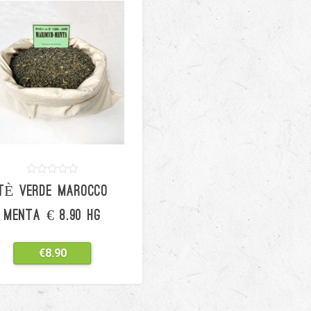
0
5
0
TÈ VERDE MAROCCO
out
of
based
MENTA € 8.90 HG
on
customer
ratings
€
8.90