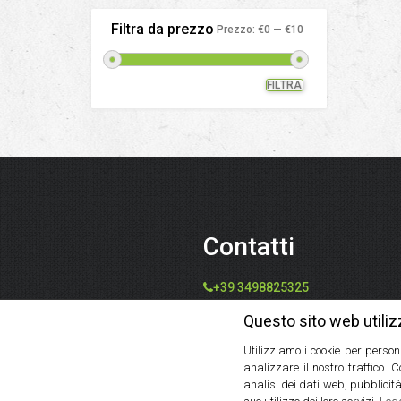
Filtra da prezzo
Prezzo:
€0
—
€10
FILTRA
Prezzo
Prezzo
Min
Max
Contatti
+39 3498825325
info@speziedalmondo.net
Questo sito web utiliz
catiafari@yahoo.it
Utilizziamo i cookie per person
Via Tommaso Galleppini, 31,
analizzare il nostro traffico. 
47121 Forlì FC, Italia
analisi dei dati web, pubblicità