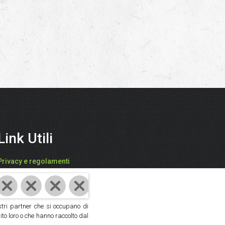
Link Utili
Privacy e regolamenti
FARI CATIA - "SPEZIEDALMONDO"
P.IVA: 03942850409
ostri partner che si occupano di
Cod. Fisc: FRACTA61D59D704V
ito loro o che hanno raccolto dal