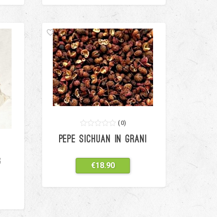
(
0
)
0
5
0
PEPE SICHUAN IN GRANI
out
of
based
on
G
€
18.90
customer
ratings