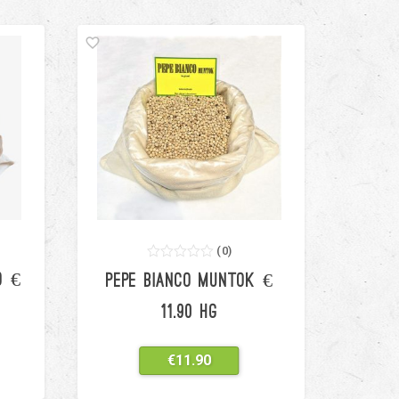
(
0
)
0
5
0
O €
PEPE BIANCO MUNTOK €
out
of
based
11.90 HG
on
customer
ratings
€
11.90