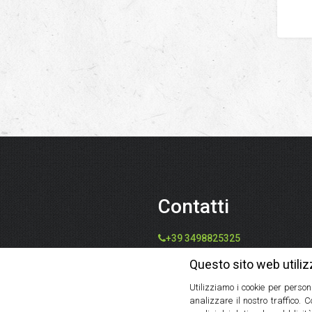
Contatti
+39 3498825325
info@speziedalmondo.net
Questo sito web utiliz
catiafari@yahoo.it
Utilizziamo i cookie per person
Via Tommaso Galleppini, 31,
analizzare il nostro traffico. 
47121 Forlì FC, Italia