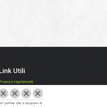
Link Utili
Privacy e regolamenti
FARI CATIA - "SPEZIEDALMONDO"
P.IVA: 03942850409
ostri partner che si occupano di
Cod. Fisc: FRACTA61D59D704V