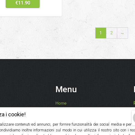
€
11.90
1
2
→
Menu
Home
Chi Siamo
za i cookie!
Ricette, Consigli, Benefici
alizzare contenuti ed annunci, per fornire funzionalità dei social media e per
I Nostri Prodotti
Condividiamo inoltre informazioni sul modo in cui utilizza il nostro sito con i n
Contatti