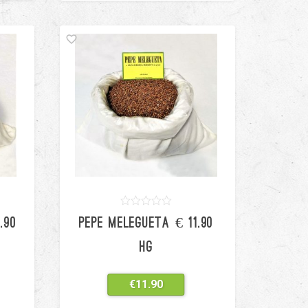
0
5
0
.90
PEPE MELEGUETA € 11.90
out
of
based
HG
on
customer
ratings
€
11.90