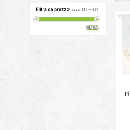
Filtra da prezzo
Prezzo:
€10
—
€20
FILTRA
Prezzo
Prezzo
Min
Max
P