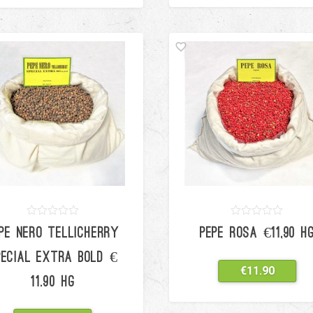
0
5
0
0
5
0
PE NERO TELLICHERRY
PEPE ROSA €11,90 H
out
out
of
of
based
based
PECIAL EXTRA BOLD €
on
on
€
11.90
customer
customer
11.90 HG
ratings
ratings