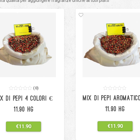
alta qualità per aggiungere fragranze uniche ai tuoi piatti
(
0
)
0
5
0
0
5
0
MIX DI PEPI AROMATIC
X DI PEPI 4 COLORI €
out
out
of
of
based
based
11.90 HG
11.90 HG
on
on
customer
customer
ratings
ratings
€
11.90
€
11.90