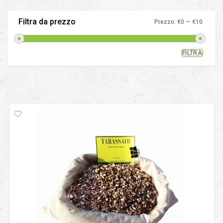
Filtra da prezzo
Prezzo:
€0
—
€10
FILTRA
Prezz
Prezz
Min
Max