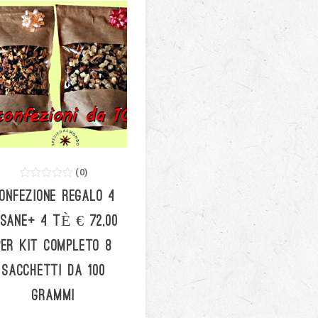
(
0
)
0
5
0
ONFEZIONE REGALO 4
out
of
based
ISANE+ 4 TÈ € 72,00
on
customer
PER KIT COMPLETO 8
ratings
SACCHETTI DA 100
GRAMMI