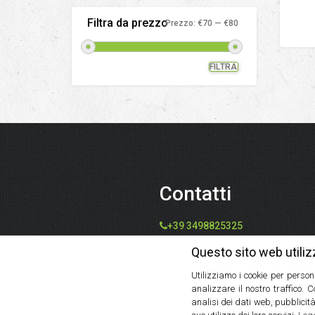
Filtra da prezzo
Prezzo:
€70
—
€80
FILTRA
Prezzo
Prezzo
Min
Max
Contatti
+39 3498825325
info@speziedalmondo.net
Questo sito web utiliz
catiafari@yahoo.it
Utilizziamo i cookie per person
Via Tommaso Galleppini, 31,
analizzare il nostro traffico. 
47121 Forlì FC, Italia
analisi dei dati web, pubblicità