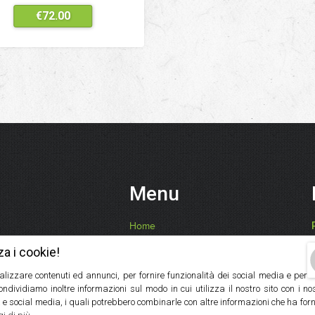
€
72.00
Menu
Home
Chi Siamo
za i cookie!
Ricette, Consigli, Benefici
alizzare contenuti ed annunci, per fornire funzionalità dei social media e per
I Nostri Prodotti
Condividiamo inoltre informazioni sul modo in cui utilizza il nostro sito con i n
Contatti
 e social media, i quali potrebbero combinarle con altre informazioni che ha forn
Servizio Ingrosso