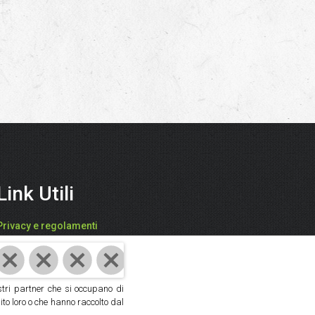
Link Utili
Privacy e regolamenti
FARI CATIA - "SPEZIEDALMONDO"
P.IVA: 03942850409
ostri partner che si occupano di
Cod. Fisc: FRACTA61D59D704V
ito loro o che hanno raccolto dal