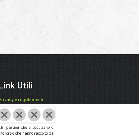
Link Utili
Privacy e regolamenti
FARI CATIA - "SPEZIEDALMONDO"
P.IVA: 03942850409
ostri partner che si occupano di
Cod. Fisc: FRACTA61D59D704V
ito loro o che hanno raccolto dal