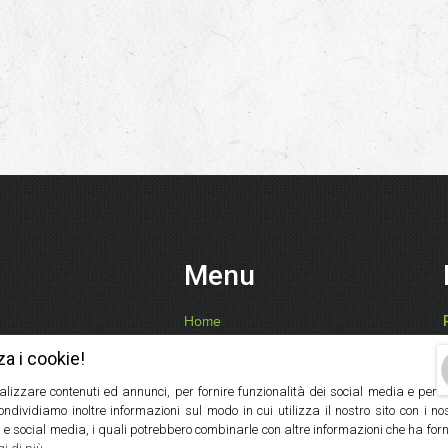
Menu
Home
Chi Siamo
za i cookie!
Ricette, Consigli, Benefici
alizzare contenuti ed annunci, per fornire funzionalità dei social media e per
I Nostri Prodotti
Condividiamo inoltre informazioni sul modo in cui utilizza il nostro sito con i n
Contatti
 e social media, i quali potrebbero combinarle con altre informazioni che ha forn
Servizio Ingrosso