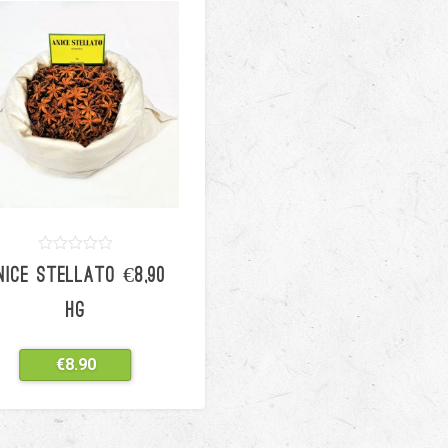
0
5
0
NICE STELLATO €8,90
out
of
based
HG
on
customer
ratings
€
8.90