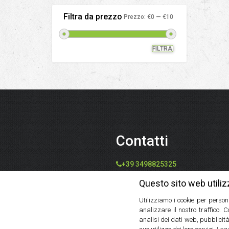
Filtra da prezzo
Prezzo:
€0
—
€10
FILTRA
Prezzo
Prezzo
Min
Max
Contatti
+39 3498825325
info@speziedalmondo.net
Questo sito web utiliz
catiafari@yahoo.it
Utilizziamo i cookie per person
Via Tommaso Galleppini, 31,
analizzare il nostro traffico. 
47121 Forlì FC, Italia
analisi dei dati web, pubblicità