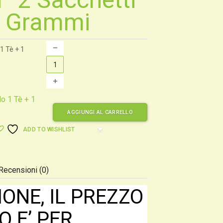
0 Grammi
1 Tè + 1
o 1 Tè + 1
AGGIUNGI AL CARRELLO
ADD TO WISHLIST
shopping_cart
Recensioni (0)
ONE, IL PREZZO
O E’ PER