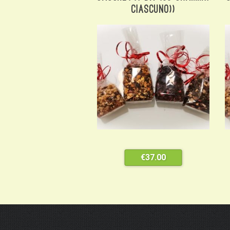
Ciascuno))
€
37.00