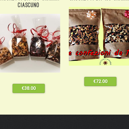
Ciascuno
€
72.00
€
38.00