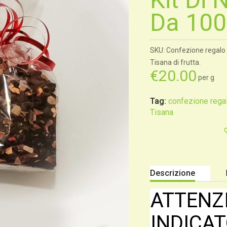
Da 10
SKU: Confezione regalo 
Tisana di frutta.
€
20.00
per g
Tag:
confezione regal
Tisana
Descrizione
ATTENZI
INDICAT