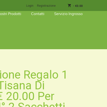
shopping_cart
Login
Registrazione
-
€
0.00
Nostri Prodotti
Contatti
Servizio Ingrosso
prodotto nel carrello.
ione Regalo 1
Tisana Di
€ 20.00 Per
N° 2 Sacchetti