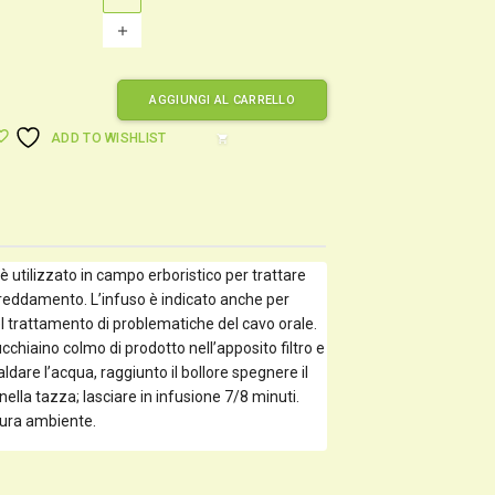
AGGIUNGI AL CARRELLO
ADD TO WISHLIST
shopping_cart
è utilizzato in campo erboristico per trattare
freddamento. L’infuso è indicato anche per
l trattamento di problematiche del cavo orale.
chiaino colmo di prodotto nell’apposito filtro e
ldare l’acqua, raggiunto il bollore spegnere il
ella tazza; lasciare in infusione 7/8 minuti.
tura ambiente.