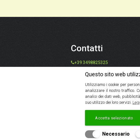
Contatti
+39 3498825325
info@speziedalmondo.net
Questo sito web utiliz
catiafari@yahoo.it
Utilizziamo i cookie per person
Via Tommaso Galleppini, 31,
analizzare il nostro traffico. 
47121 Forlì FC, Italia
analisi dei dati web, pubblicità
suo utilizzo dei loro servizi.
Legg
Accetta selezionato
Creato da
Local 
Necessario