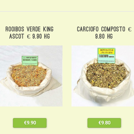
Rooibos Verde King
Carciofo Composto €
Ascot € 9.90 Hg
9.80 Hg
€
9.90
€
9.80