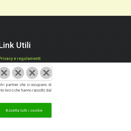
Link Utili
Privacy e regolamenti
FARI CATIA - "SPEZIEDALMONDO"
P.IVA: 03942850409
ostri partner che si occupano di
Cod. Fisc: FRACTA61D59D704V
ito loro o che hanno raccolto dal
Cookie policy
|
Privacy policy
Accetta tutti i cookie
i diritti riservati.