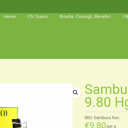
Home
Chi Siamo
Ricette, Consigli, Benefici
I 
shopping_basket
Nessun 
Sambuc
9.80 H
SKU: Sambuco fiori.
€
9.80
per g