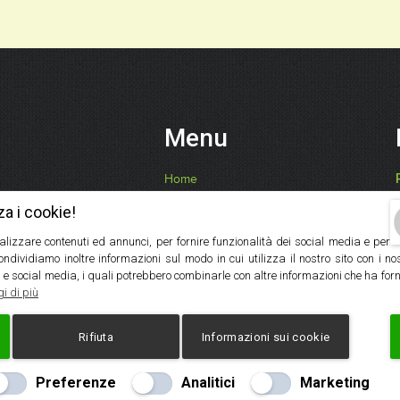
Menu
Home
Chi Siamo
za i cookie!
Ricette, Consigli, Benefici
alizzare contenuti ed annunci, per fornire funzionalità dei social media e per
I Nostri Prodotti
Condividiamo inoltre informazioni sul modo in cui utilizza il nostro sito con i n
Contatti
 e social media, i quali potrebbero combinarle con altre informazioni che ha forn
Servizio Ingrosso
i di più
Rifiuta
Informazioni sui cookie
Web – Agenzia Web Marketing Milano
Copyrights © 2022 FARI CATIA | Tutti 
Preferenze
Analitici
Marketing