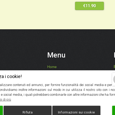
€
11.90
Menu
Home
Chi Siamo
za i cookie!
Ricette, Consigli, Benefici
alizzare contenuti ed annunci, per fornire funzionalità dei social media e per
I Nostri Prodotti
Condividiamo inoltre informazioni sul modo in cui utilizza il nostro sito con i n
Contatti
 e social media, i quali potrebbero combinarle con altre informazioni che ha forn
Servizio Ingrosso
i di più
Rifiuta
Informazioni sui cookie