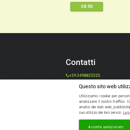
€
8.90
Contatti
+39 3498825325
info@speziedalmondo.net
Questo sito web utiliz
catiafari@yahoo.it
Utilizziamo i cookie per person
Via Tommaso Galleppini, 31,
analizzare il nostro traffico. 
47121 Forlì FC, Italia
analisi dei dati web, pubblicità
suo utilizzo dei loro servizi.
Legg
Accetta selezionato