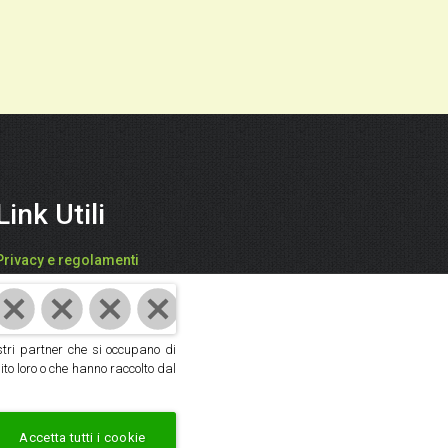
Link Utili
Privacy e regolamenti
FARI CATIA - "SPEZIEDALMONDO"
P.IVA: 03942850409
ostri partner che si occupano di
Cod. Fisc: FRACTA61D59D704V
ito loro o che hanno raccolto dal
Cookie policy
|
Privacy policy
Accetta tutti i cookie