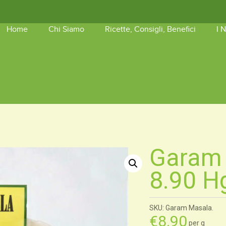
Home
Chi Siamo
Ricette, Consigli, Benefici
I 
shopping_basket
Nessun 
Garam 
8.90 H
SKU: Garam Masala.
€
8.90
per g