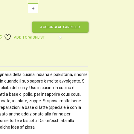
AGGIUNGI AL CARRELLO
ADD TO WISHLIST
shopping_cart
ginaria della cucina indiana e pakistana, il nome
 in quando il suo sapore è molto avvolgente. Si
olcita del curry. Uso in cucina In cucina è
atti a base di pollo, per insaporire cous cous,
rinate, insalate, zuppe. Si sposa molto bene
preparazioni a base di latte (speciale è con la
usato anche addizionato alla farina per
ome torte e biscotti. Dai un’occhiata alla
alche idea sfiziosa!