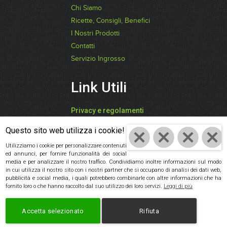
Chi Siamo
Ricette, Consigli, Benefici
I Nostri Prodotti
Contatti
Servizio Ingrosso
Link Utili
Privacy e regolamenti
FARI CATIA -
Questo sito web utilizza i cookie!
"SPEZIEDALMONDO"
Utilizziamo i cookie per personalizzare contenuti
ed annunci, per fornire funzionalità dei social
P.IVA: 03942850409
media e per analizzare il nostro traffico. Condividiamo inoltre informazioni sul modo
in cui utilizza il nostro sito con i nostri partner che si occupano di analisi dei dati web,
Cod. Fisc:
pubblicità e social media, i quali potrebbero combinarle con altre informazioni che ha
FRACTA61D59D704V
fornito loro o che hanno raccolto dal suo utilizzo dei loro servizi.
Leggi di più
Cookie policy
|
Privacy
Accetta selezionato
Rifiuta
policy