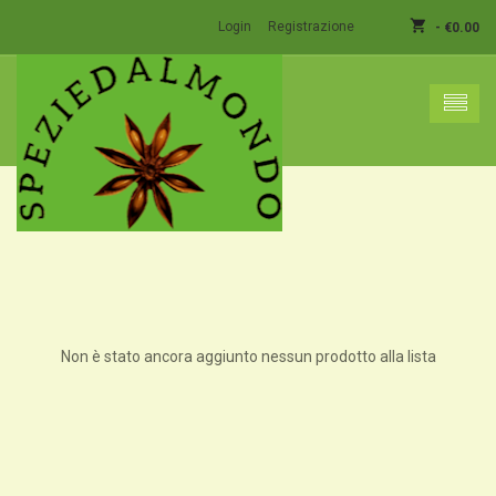
shopping_cart
Login
Registrazione
-
€
0.00
shopping_basket
Nessun prodotto nel carrello.
Non è stato ancora aggiunto nessun prodotto alla lista