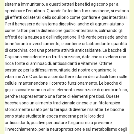
sistema immunitario, e questi batteri benefici agiscono per a
ripristinare l’equilibrio. Quando l’intestino funziona bene, si evitano
gli effetti collaterali dello squilibrio come gonfiore e gas intestinali.
Per il benessere del sistema digestivo, anche gli agrumi aiutano
come fattori per la distensione gastro-intestinale, calmando gli
effetti della nausea e dell’indigestione. Il tè verde possiede anche
benefici anti-invecchiamento, e contiene un’abbondante quantità
di catechina, con una potente attività antiossidante. Le bacche di
Goji sono considerate un frutto prezioso, dato che si rivelano una
ricca fonte di aminoacidi, antiossidanti e vitamine. Ottime
sostanze per la difesa immunitaria del nostro organismo, le
vitamine A e C aiutano a combattere i danni dei radicali liberi sulle
cellule, mantenendone il corretto funzionamento. Le bacche di
goji essiccate sono un altro elemento essenziale di questo infuso,
perché rappresentano una fonte di elementi preziosi. Queste
bacche sono un alimento tradizionale cinese e un fitoterapico
storicamente usato per la terapia di diverse malattie. Le bacche
sono state studiate in epoca moderna per le loro doti
antiossidanti, positive per aiutare l’organismo a prevenire
l’invecchiamento, per la neuroprotezione e sul metabolismo degli