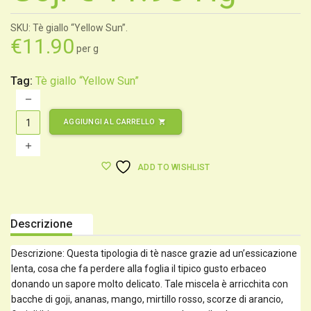
SKU: Tè giallo “Yellow Sun”.
€
11.90
per g
Tag:
Tè giallo “Yellow Sun”
AGGIUNGI AL CARRELLO
shopping_cart
ADD TO WISHLIST
Descrizione
Descrizione: Questa tipologia di tè nasce grazie ad un’essicazione
lenta, cosa che fa perdere alla foglia il tipico gusto erbaceo
donando un sapore molto delicato. Tale miscela è arricchita con
bacche di goji, ananas, mango, mirtillo rosso, scorze di arancio,