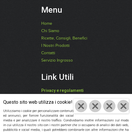
Menu
Home
Chi Siamo
Ricette, Consigli, Benefici
I Nostri Prodotti
Contatti
Servizio Ingrosso
Link Utili
Privacy e regolamenti
FARI CATIA -
Questo sito web utilizza i cookie!
"SPEZIEDALMONDO"
Utilizziamo i cookie per personalizzare contenuti
ed annunci, per fornire funzionalità dei social
P.IVA: 03942850409
media e per analizzare il nostro traffico. Condividiamo inoltre informazioni sul modo
in cui utilizza il nostro sito con i nostri partner che si occupano di analisi dei dati web,
Cod. Fisc:
pubblicità e social media, i quali potrebbero combinarle con altre informazioni che ha