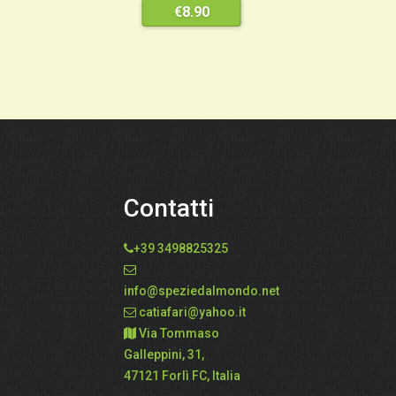
€
8.90
Contatti
+39 3498825325
info@speziedalmondo.net
catiafari@yahoo.it
Via Tommaso
Galleppini, 31,
47121 Forlì FC, Italia