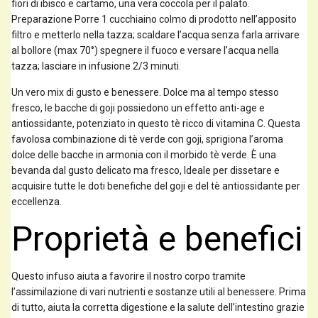
fiori di ibisco e cartamo, una vera coccola per il palato.
Preparazione Porre 1 cucchiaino colmo di prodotto nell’apposito
filtro e metterlo nella tazza; scaldare l’acqua senza farla arrivare
al bollore (max 70°) spegnere il fuoco e versare l’acqua nella
tazza; lasciare in infusione 2/3 minuti.
Un vero mix di gusto e benessere. Dolce ma al tempo stesso
fresco, le bacche di goji possiedono un effetto anti-age e
antiossidante, potenziato in questo tè ricco di vitamina C. Questa
favolosa combinazione di tè verde con goji, sprigiona l’aroma
dolce delle bacche in armonia con il morbido tè verde. È una
bevanda dal gusto delicato ma fresco, Ideale per dissetare e
acquisire tutte le doti benefiche del goji e del tè antiossidante per
eccellenza.
Proprietà e benefici
Questo infuso aiuta a favorire il nostro corpo tramite
l’assimilazione di vari nutrienti e sostanze utili al benessere. Prima
di tutto, aiuta la corretta digestione e la salute dell’intestino grazie