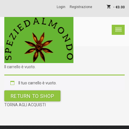
shopping_cart
Login
Registrazione
-
€
0.00
shopping_basket
Nessun prodotto nel carrello.
Il carrello è vuoto.
Il tuo carrello è vuoto.
RETURN TO SHOP
TORNA AGLI ACQUISTI