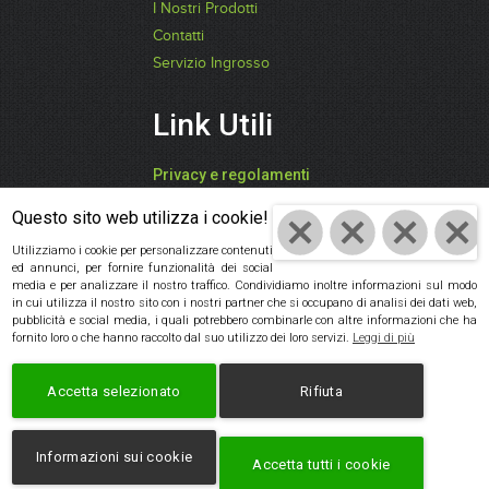
I Nostri Prodotti
Contatti
Servizio Ingrosso
Link Utili
Privacy e regolamenti
FARI CATIA -
Questo sito web utilizza i cookie!
"SPEZIEDALMONDO"
Utilizziamo i cookie per personalizzare contenuti
ed annunci, per fornire funzionalità dei social
P.IVA: 03942850409
media e per analizzare il nostro traffico. Condividiamo inoltre informazioni sul modo
in cui utilizza il nostro sito con i nostri partner che si occupano di analisi dei dati web,
Cod. Fisc:
pubblicità e social media, i quali potrebbero combinarle con altre informazioni che ha
FRACTA61D59D704V
fornito loro o che hanno raccolto dal suo utilizzo dei loro servizi.
Leggi di più
Cookie policy
|
Privacy
Accetta selezionato
Rifiuta
policy
Informazioni sui cookie
Accetta tutti i cookie